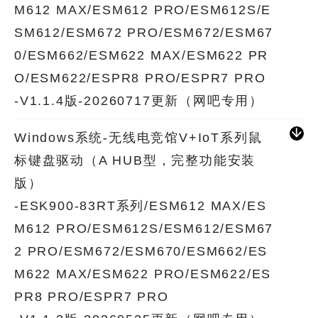
M612 MAX/ESM612 PRO/ESM612S/E
SM612/ESM672 PRO/ESM672/ESM67
0/ESM662/ESM622 MAX/ESM622 PR
O/ESM622/ESPR8 PRO/ESPR7 PRO
-V1.1.4版-20260717更新（网吧专用）
Windows系统-无线电竞馆V+IoT系列鼠
标键盘驱动（A HUB型，完整功能安装
版）
-ESK900-83RT系列/ESM612 MAX/ES
M612 PRO/ESM612S/ESM612/ESM67
2 PRO/ESM672/ESM670/ESM662/ES
M622 MAX/ESM622 PRO/ESM622/ES
PR8 PRO/ESPR7 PRO