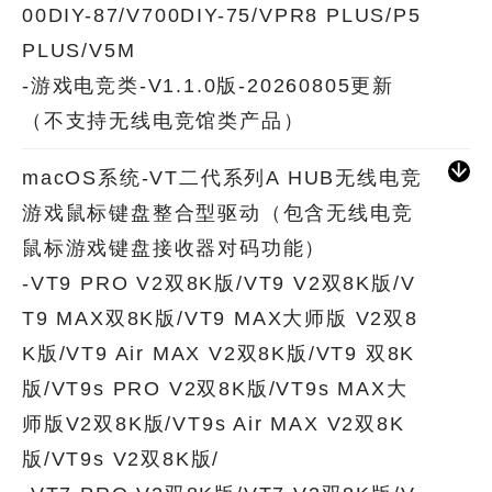
00DIY-87/V700DIY-75/VPR8 PLUS/P5
PLUS/V5M
-游戏电竞类-V1.1.0版-20260805更新
（不支持无线电竞馆类产品）
macOS系统-VT二代系列A HUB无线电竞
游戏鼠标键盘整合型驱动（包含无线电竞
鼠标游戏键盘接收器对码功能）
-VT9 PRO V2双8K版/VT9 V2双8K版/V
T9 MAX双8K版/VT9 MAX大师版 V2双8
K版/VT9 Air MAX V2双8K版/VT9 双8K
版/VT9s PRO V2双8K版/VT9s MAX大
师版V2双8K版/VT9s Air MAX V2双8K
版/VT9s V2双8K版/