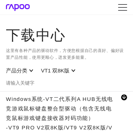
下载中心
这里有各种产品的驱动软件，方便您根据自己的喜好、偏好设
置产品性能，使用更顺心，迸发更多能量。
产品分类
VT1 双8K版
Windows系统-VT二代系列A HUB无线电
竞游戏鼠标键盘整合型驱动（包含无线电
竞鼠标游戏键盘接收器对码功能）
-VT9 PRO V2双8K版/VT9 V2双8K版/V