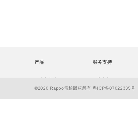
产品
服务支持
无线电竞馆
下载中心
©2020 Rapoo雷柏版权所有
粤ICP备07022335号
游戏电竞 V
防伪查询
智能穿戴 Z
联系客服
无线商务
售后服务承诺
有线办公
常见问题
电教会议
服务支持