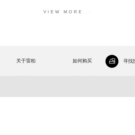
.
.
.
VIEW MORE
关于雷柏
如何购买
寻找
雷柏简介
官方旗舰店
公司荣誉
代理经销商
投资者关系
授权网销店
加入雷柏
联系我们
新闻中心