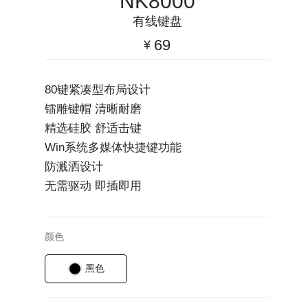
NK8000
有线键盘
69
¥
80键紧凑型布局设计
镭雕键帽 清晰耐磨
精选硅胶 舒适击键
Win系统多媒体快捷键功能
防溅洒设计
无需驱动 即插即用
颜色
黑色