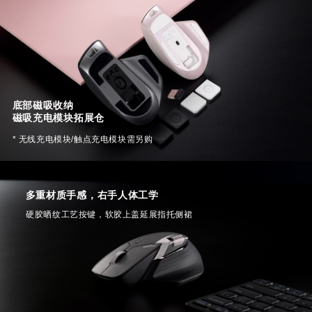
底部磁吸收纳

磁吸充电模块拓展仓
* 无线充电模块/触点充电模块需另购
多重材质手感，右手人体工学
硬胶晒纹工艺按键，软胶上盖延展指托侧裙