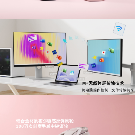
M+无线跨屏传输技术
跨电脑操作控制 | 文件传输共享
铝合金材质霍尔磁感应侧滚轮

100万次刻度手感中键滚轮