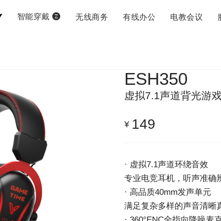
无线商务
有线办公
电教会议
智能穿戴
ESH350
虚拟7.1声道背光游
149
¥
· 虚拟7.1声道环绕音效
专业电竞耳机，听声准确
· 高品质40mm发声单元
满足复杂多样的声音清晰
· 360°ENC全指向降噪麦