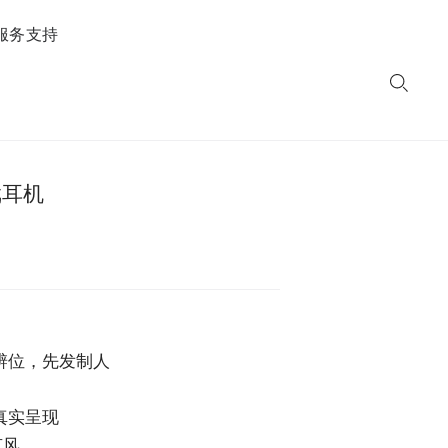
服务支持
戏耳机
辨位，先发制人
真实呈现
克风