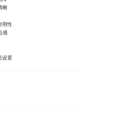
清晰
耐用性
迫感
质设置