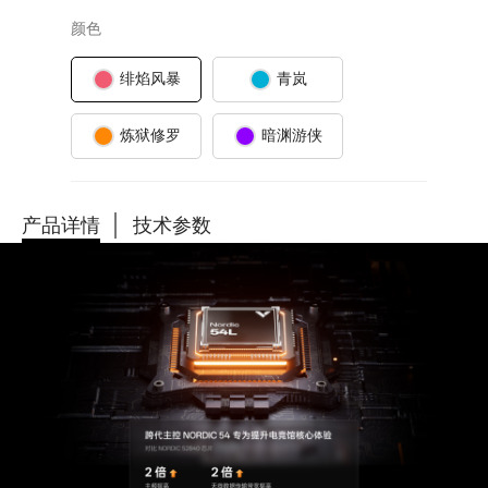
颜色
绯焰风暴
青岚
炼狱修罗
暗渊游侠
产品详情
技术参数