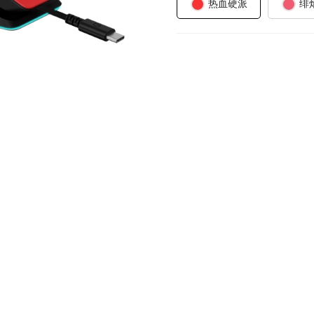
热血硬派
绯