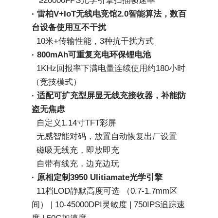
   ≥20000FPS光学引擎扫描帧速率
· 雷柏V+IoT无线电竞馆2.0智能算法，数百
台设备使用互不干扰
  10米+传输性能，3种抗干扰方式 
· 800mAh可重复充电环保锂电池
1KHz回报率下满电量连续使用约180小时
（竞技模式）
· 适配可扩充型屏显无线充接收器，补能防
盗无焦虑
  自定义1.14寸TFT彩屏
  无感智能对码，放置自动恢复出厂设置
  磁吸无线充，即放即充
  自带有线充，边充边玩
· 原相定制3950 Ulitiamate光学引擎
  11档LOD静默高度可选 
（0.7-1.7mm区
间） | 
10-45000DPI灵敏度 | 750IPS追踪速