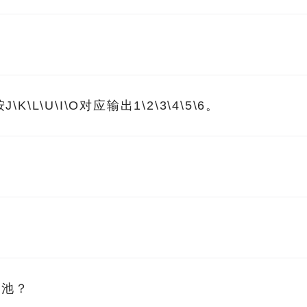
\U\I\O对应输出1\2\3\4\5\6。
电池？