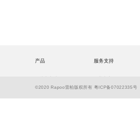
产品
服务支持
无线电竞馆
下载中心
©2020 Rapoo雷柏版权所有
粤ICP备07022335号
游戏电竞 V
防伪查询
智能穿戴 Z
联系客服
无线商务
售后服务承诺
有线办公
常见问题
电教会议
服务支持