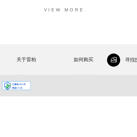
.
.
.
VIEW MORE
关于雷柏
如何购买
寻找
雷柏简介
官方旗舰店
公司荣誉
代理经销商
投资者关系
授权网销店
加入雷柏
联系我们
新闻中心