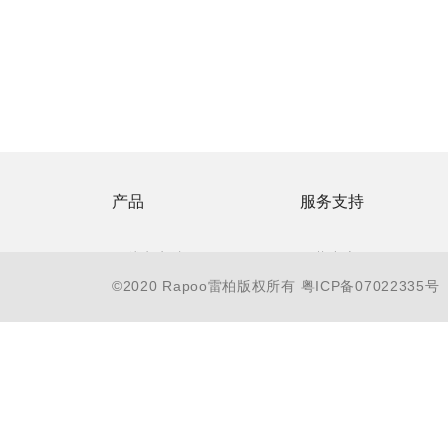
产品
服务支持
无线电竞馆
下载中心
©2020 Rapoo雷柏版权所有
粤ICP备07022335号
游戏电竞 V
防伪查询
智能穿戴 Z
联系客服
无线商务
售后服务承诺
有线办公
常见问题
电教会议
服务支持