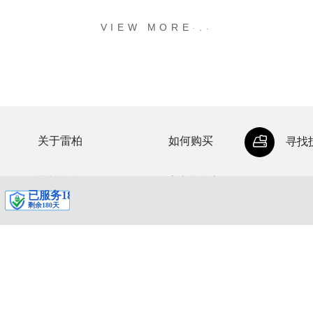
.
.
.
VIEW MORE
关于雷柏
如何购买
寻找
雷柏简介
官方旗舰店
公司荣誉
代理经销商
投资者关系
授权网销店
加入雷柏
联系我们
新闻中心