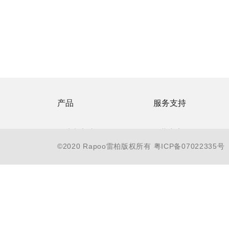
产品
服务支持
无线电竞馆
下载中心
©2020 Rapoo雷柏版权所有
粤ICP备07022335号
游戏电竞 V
防伪查询
智能穿戴 Z
联系客服
无线商务
售后服务承诺
有线办公
常见问题
电教会议
服务支持