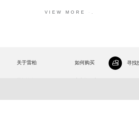
.
.
.
VIEW MORE
关于雷柏
如何购买
寻找
雷柏简介
官方旗舰店
公司荣誉
代理经销商
投资者关系
授权网销店
加入雷柏
联系我们
新闻中心