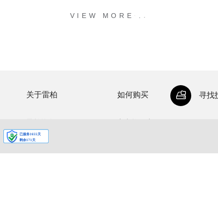
.
.
.
VIEW MORE
关于雷柏
如何购买
寻找
雷柏简介
官方旗舰店
公司荣誉
代理经销商
投资者关系
授权网销店
加入雷柏
联系我们
新闻中心