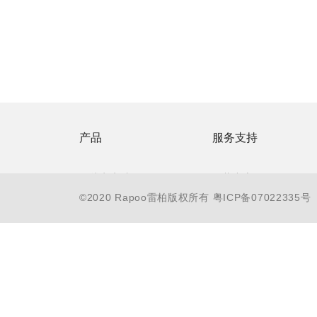
产品
服务支持
无线电竞馆
下载中心
©2020 Rapoo雷柏版权所有
粤ICP备07022335号
游戏电竞 V
防伪查询
智能穿戴 Z
联系客服
无线商务
售后服务承诺
有线办公
常见问题
电教会议
服务支持